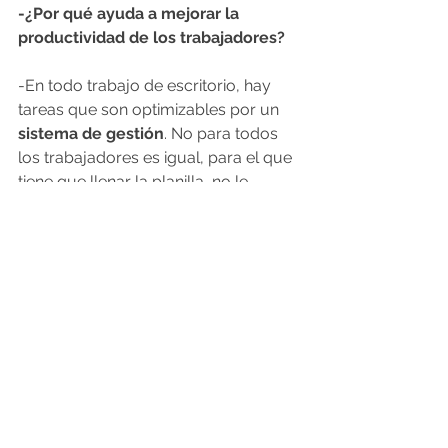
-¿Por qué ayuda a mejorar la 
productividad de los trabajadores?
-En todo trabajo de escritorio, hay 
tareas que son optimizables por un 
sistema de gestión
. No para todos 
los trabajadores es igual, para el que 
tiene que llenar la planilla, no le 
cambia mucho si lo hace en una 
planilla o en un sistema. Pero a los 
que sí les impacta muchísimo es a lo 
que están con esa base de datos 
procesando la información que les 
mandan 20, 50, o 1.000 personas por 
día. Esa información la usan para 
seguir el servicio o proyecto, la usan 
para facturar, la usan para hacer la 
liquidación de sueldos. Estar 
descargando esa información, 