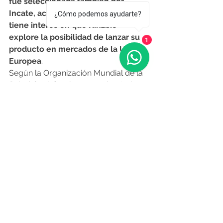
fue seleccionada también por 
Incate, aceleradora europea que 
¿Cómo podemos ayudarte?
tiene interés en que Kinzbio 
explore la posibilidad de lanzar su 
1
producto en mercados de la Unión 
Europea
.
Según la Organización Mundial de la 
Salud, 
l
as infecciones con bacterias 
resistentes fueron directamente 
responsables en 2019 de 1,27 
millones de muertes en todo el 
mundo y contribuyeron a 4,95 
millones de muertes.
Iraola explicó que mundialmente 
existe una gran necesidad de 
solucionar este problema, que será 
central en el área de salud en las 
próximas décadas. “Se necesitan 
nuevas tecnologías alternativas que 