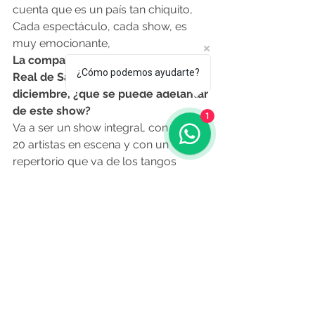
cuenta que es un país tan chiquito, 
Cada espectáculo, cada show, es 
muy emocionante,
La compañía tendrá una fecha en el 
¿Cómo podemos ayudarte?
Real de San Carlos el 14 de 
diciembre, ¿qué se puede adelantar 
de este show?
1
Va a ser un show integral, con más de 
20 artistas en escena y con un 
repertorio que va de los tangos 
clásicos a los tangos más 
apiazolados, en un lugar increíble.
O Resumo Semanal - Edición Nº 614 - 
19 de setiembre
Fuente:
cronicas.com.uy
 1
3 de 
setiembre
Noticias de Aquí