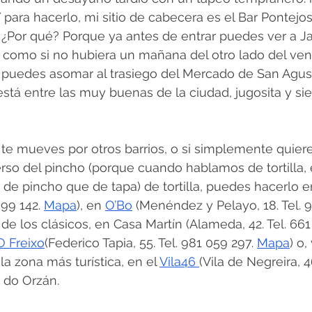
para hacerlo, mi sitio de cabecera es el Bar Pontejos (P
) ¿Por qué? Porque ya antes de entrar puedes ver a Ja
s como si no hubiera un mañana del otro lado del ven
 puedes asomar al trasiego del Mercado de San Agust
 está entre las muy buenas de la ciudad, jugosita y si
te mueves por otros barrios, o si simplemente quiere
rso del pincho (porque cuando hablamos de tortilla, e
de pincho que de tapa) de tortilla, puedes hacerlo en
899 142. 
Mapa
), en 
O’Bo
 (Menéndez y Pelayo, 18. Tel. 9
o de los clásicos, en Casa Martín (Alameda, 42. Tel. 661
O Freixo
(Federico Tapia, 55. Tel. 981 059 297. 
Mapa
) o
a zona más turística, en el 
Vila46 
(Vila de Negreira, 4
a do Orzán.