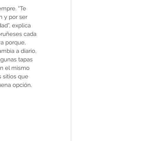
empre. “Te 
ón y por ser 
ad”, explica 
oruñeses cada 
va porque, 
mbia a diario, 
lgunas tapas 
en el mismo 
 sitios que 
uena opción.