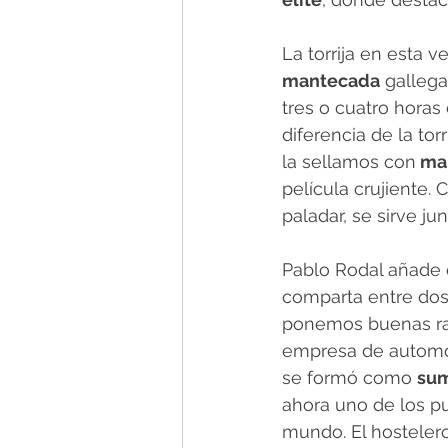
La torrija en esta 
mantecada
 galleg
tres o cuatro horas
diferencia de la tor
la sellamos con
 ma
película crujiente.
paladar, se sirve j
Pablo Rodal añade q
comparta entre dos
ponemos buenas raci
empresa de automoc
se formó como 
sum
ahora uno de los pu
mundo. El hostelero