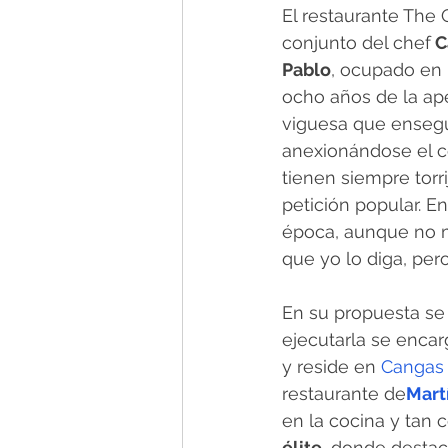
El restaurante The O
conjunto del chef
 
Pablo
, ocupado en l
ocho años de la ape
viguesa que ensegu
anexionándose el co
tienen siempre tor
petición popular. En
época, aunque no mu
que yo lo diga, per
En su propuesta se 
ejecutarla se encar
y reside en 
Cangas
restaurante de
Mart
en la cocina y tan
élite
, donde destac