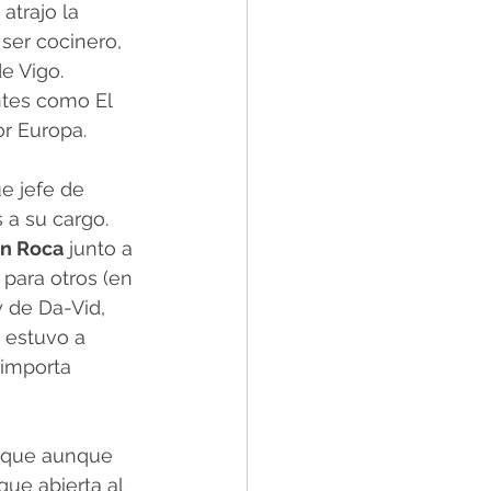
trajo la 
ser cocinero, 
e Vigo. 
ntes como El 
or Europa.
e jefe de 
a su cargo. 
an Roca
 junto a 
para otros (en 
 de Da-Vid, 
 estuvo a 
 importa 
 que aunque 
ue abierta al 