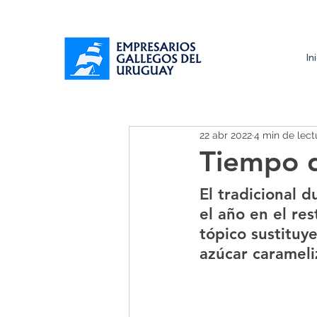
In
22 abr 2022
4 min de lect
Tiempo d
El tradicional
el año en el res
tópico sustituy
azúcar caramel