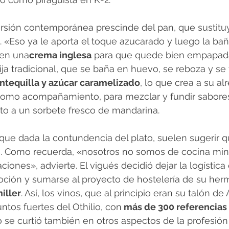
versión contemporánea prescinde del pan, que sustituy
a. «Eso ya le aporta el toque azucarado y luego la b
 en una
crema inglesa
 para que quede bien empapada
rija tradicional, que se baña en huevo, se reboza y se f
ntequilla y azúcar caramelizado
, lo que crea a su a
 Como acompañamiento, para mezclar y fundir sabores
unto a un sorbete fresco de mandarina.
ue dada la contundencia del plato, suelen sugerir q
. Como recuerda, «nosotros no somos de cocina mini
ones», advierte. El vigués decidió dejar la logística
ión y sumarse al proyecto de hostelería de su herm
iller
. Así, los vinos, que al principio eran su talón de
ntos fuertes del Othilio, con
 más de 300 referencias
 se curtió también en otros aspectos de la profesión