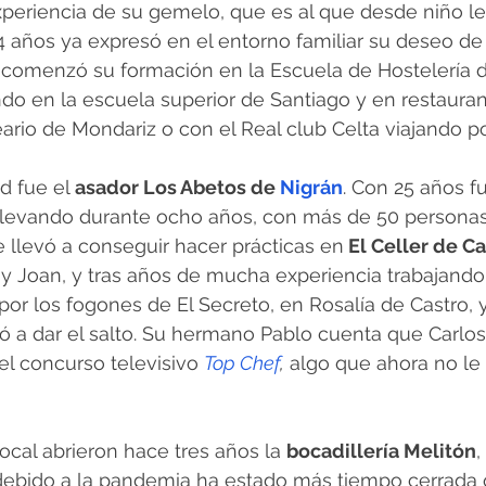
eriencia de su gemelo, que es al que desde niño le a
4 años ya expresó en el entorno familiar su deseo de 
 comenzó su formación en la Escuela de Hostelería d
do en la escuela superior de Santiago y en restaura
eario de Mondariz o con el Real club Celta viajando p
d fue el
 asador Los Abetos de 
Nigrán
. Con 25 años fu
 llevando durante ocho años, con más de 50 personas 
 llevó a conseguir hacer prácticas en
 El Celler de C
y Joan, y tras años de mucha experiencia trabajando 
or los fogones de El Secreto, en Rosalía de Castro, y
ió a dar el salto. Su hermano Pablo cuenta que Carlos
el concurso televisivo 
Top Chef
,
 algo que ahora no le
ocal abrieron hace tres años la 
bocadillería Melitón
,
ebido a la pandemia ha estado más tiempo cerrada q