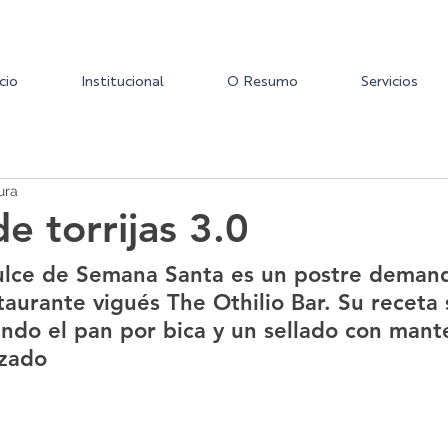
icio
Institucional
O Resumo
Servicios
ura
e torrijas 3.0
 dulce de Semana Santa es un postre deman
taurante vigués The Othilio Bar. Su receta s
endo el pan por bica y un sellado con mante
izado