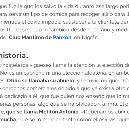
ue fue la que les salvó la vida durante ese largo perí
a servir un tipo de comida para recoger allí o para ll
 mientras el covid impedía satisfacer a la clientela den
Los Rodal se ocupan también desde hace año y medio
del 
Club Marítimo de 
Panxón
, en Nigrán.
istoria.
los hosteleros vigueses llama la atención la elección 
 No es un capricho ni una elección aleatoria. En amb
s. 
Otilio se llamaba su abuelo
, y le tuvieron que añadi
 derechos comerciales debido a que ya existía otro 
á dedicado a él, que fue quien nos enseñó que lo m
enas personas, algo que se ha olvidado», afirma. El ot
re, que se llama Melitón Antonio
. «Deberíamos abrir o
rmucha
, que se lo merece tanto como ellos», asegura