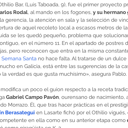
thilio Bar, (Luis Taboada, 9), fue el primer proyecto p
Carlos Rodal
, al mando en los fogones,
 y su hermano 
a gerencia, la atención en sala y la selección de vin
rtura de aquel recoleto local a escasos metros de l
ida se les quedó pequeño, problema que soluciona
ntiguo, en el número 11. En el apartado de postres d
rijas, pero reconocen que entra en la misma constan
 
Semana Santa
 no hace falta. Al tratarse de un dulce 
cho en Galicia, está entre las sugerencias de la cas
o la verdad es que gusta muchísimo», asegura Pablo.
modifica un poco el guion respecto a la receta tradic
ga
 Gabriel Campo Pavón
, ourensano de nacimiento, 
 do Morrazo. Él, que tras hacer prácticas en el prestig
ín Berasategui
 en Lasarte fichó por el Othilio vigués
 competente en ella como en su anterior etapa como
ó como piragüista en K-2.