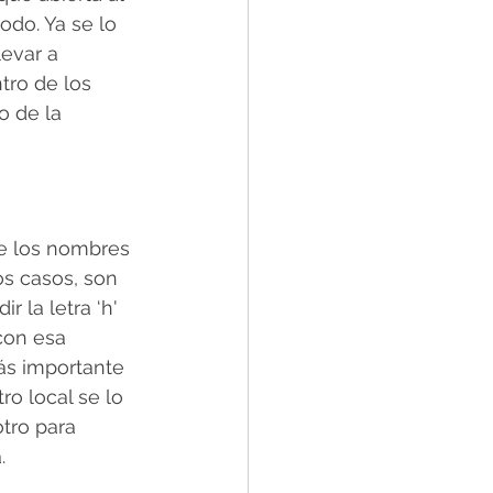
odo. Ya se lo 
evar a 
tro de los 
 de la 
de los nombres 
os casos, son 
r la letra ‘h' 
con esa 
ás importante 
ro local se lo 
tro para 
.