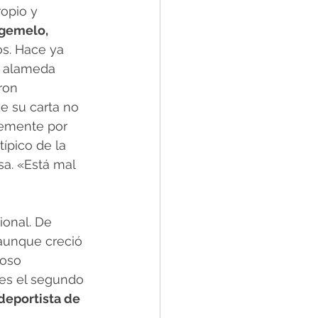
ropio y 
gemelo, 
os. Hace ya 
a alameda 
ron 
e su carta no 
temente por 
típico de la 
a. «Está mal 
ional. De 
aunque creció 
ioso 
, es el segundo 
 deportista de 