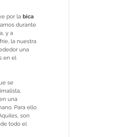
e por la 
bica 
añamos durante 
, y a 
ríe, la nuestra 
lrededor una 
 en el 
ue se 
malista, 
 en una 
ano. Para ello 
 Aquiles, son 
 de todo el 
 