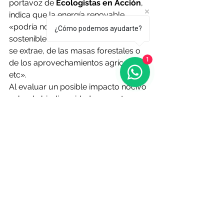
portavoz de 
Ecologistas en Acción
, 
indica que la 
energía renovable
«podría no serlo si no se hace un uso 
¿Cómo podemos ayudarte?
sostenible de los recursos de los que 
se extrae, de las masas forestales o 
1
de los aprovechamientos agrícolas, 
etc».
Al evaluar un posible impacto nocivo 
sobre la biodiversidad, comenta que
la fotovoltaica o la
 eólica
«necesitan materiales que 
normalmente se extraen de 
procesos de minería, que a su vez 
tienen sus impactos y que muchas 
veces no son renovables».
También los 
coches eléctricos
 se 
nutren de materiales que podrían ser 
cuestionables como, por ejemplo, 
para la fabricación de las baterías o 