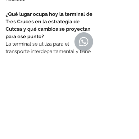
¿Qué lugar ocupa hoy la terminal de 
Tres Cruces en la estrategia de 
Cutcsa y qué cambios se proyectan 
para ese punto?
La terminal se utiliza para el 
transporte interdepartamental y tiene 
un rol fundamental. Está ubicada en 
un punto neurálgico con un nudo 
importante. También estamos 
evaluando proyectos para seguir 
mejorando el área. Queremos que la 
salida de los vehículos 
interdepartamentales sea más fluida 
y rápida. Todo esto forma parte del 
tema de movilidad.
El tiempo que lleva salir de Tres 
Cruces y llegar a San Luis, por 