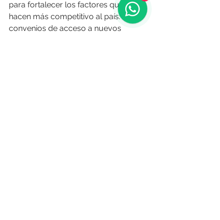
para fortalecer los factores que 
hacen más competitivo al país: 
convenios de acceso a nuevos 
mercados, desarrollo de la 
marca 
Uruguay Technology
, mejora de la 
estructura de apoyo para la 
internacionalización de startups
 y 
fortalecimiento de vínculos con 
actores clave del ecosistema de 
inversión.
Acerca de la encuesta
La Encuesta Anual de Cuti se realiza 
desde hace 
más de dos décadas
 y 
es la 
única medición nacional 
especializada
 en el sector TI. En esta 
edición participaron 
271 empresas 
socias
 cuya actividad principal es el 
desarrollo o comercialización de 
productos y servicios de tecnología. 