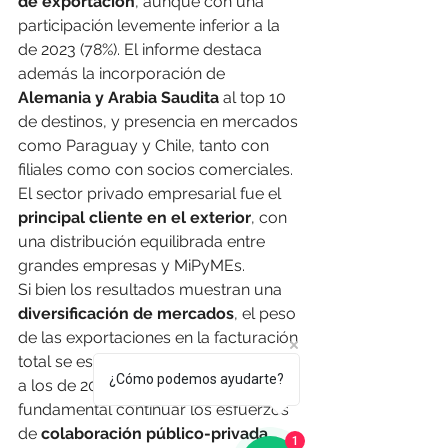
de exportación
, aunque con una 
participación levemente inferior a la 
de 2023 (78%). El informe destaca 
además la incorporación de 
Alemania y Arabia Saudita
 al top 10 
de destinos, y presencia en mercados 
como Paraguay y Chile, tanto con 
filiales como con socios comerciales. 
El sector privado empresarial fue el 
principal cliente en el exterior
, con 
una distribución equilibrada entre 
grandes empresas y MiPyMEs.
Si bien los resultados muestran una 
diversificación de mercados
, el peso 
de las exportaciones en la facturación 
total se estabilizó en niveles similares 
¿Cómo podemos ayudarte?
a los de 2023. En este sentido, es 
fundamental continuar los esfuerzos 
de 
colaboración público-privada
1