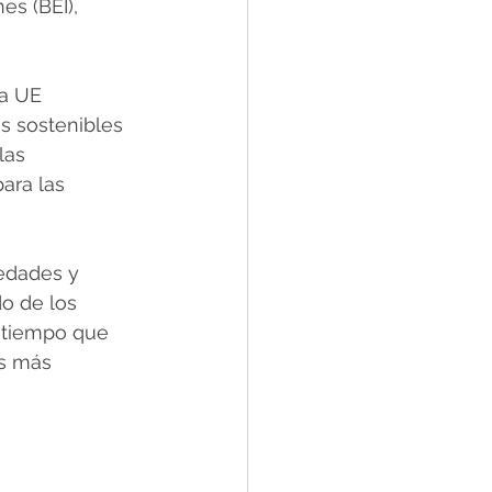
s (BEI), 
la UE 
s sostenibles 
las 
ara las 
iedades y 
o de los 
 tiempo que 
s más 