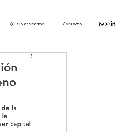
Quiero asociarme
Contacto
nión
eno
de la 
 la 
er capital 