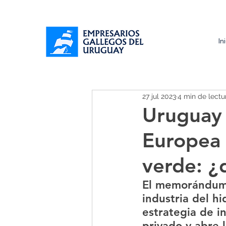
In
27 jul 2023
4 min de lectu
Uruguay 
Europea 
verde: ¿
El memorándum 
industria del hi
estrategia de i
privado y abre 