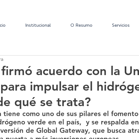
icio
Institucional
O Resumo
Servicios
ra
firmó acuerdo con la U
para impulsar el hidróg
de qué se trata?
tiene como uno de sus pilares el fomento 
drógeno verde en el país,  y se respalda en
nversión de Global Gateway, que busca atra
la puerta a más inversiones europeas