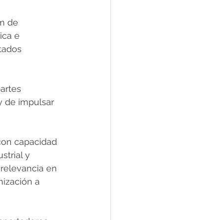
m de 
ica e 
tados 
artes 
y de impulsar 
con capacidad 
strial y 
relevancia en 
ización a 