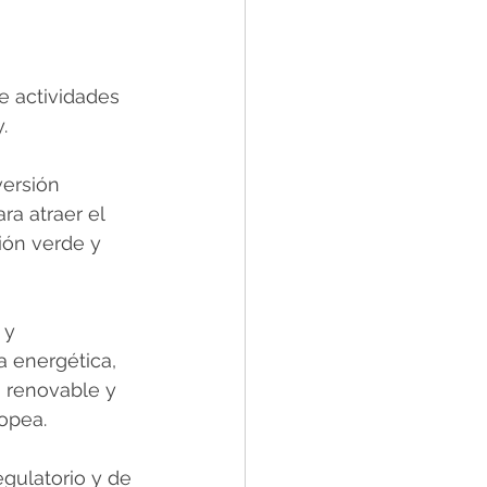
e actividades 
.
versión 
ra atraer el 
ión verde y 
 y 
a energética, 
 renovable y 
opea.
gulatorio y de 