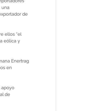
mportadores 
 una 
exportador de 
 ellos “el 
a eólica y 
mana Enertrag 
cos en 
l apoyo 
al de 