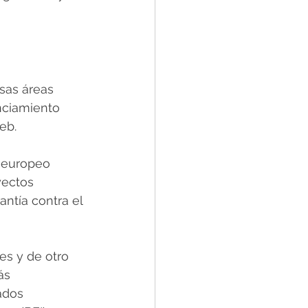
sas áreas 
nciamiento 
eb.
e europeo 
yectos 
ntía contra el 
es y de otro 
ás 
ados 