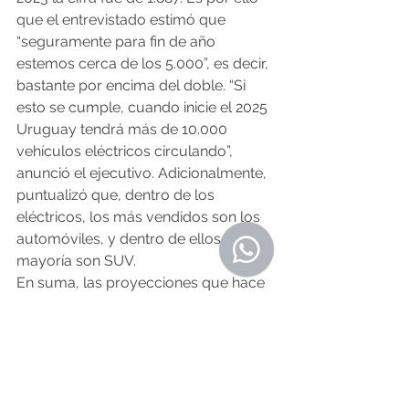
que el entrevistado estimó que 
“seguramente para fin de año 
estemos cerca de los 5.000”, es decir, 
bastante por encima del doble. “Si 
esto se cumple, cuando inicie el 2025 
Uruguay tendrá más de 10.000 
vehículos eléctricos circulando”, 
anunció el ejecutivo. Adicionalmente, 
puntualizó que, dentro de los 
eléctricos, los más vendidos son los 
automóviles, y dentro de ellos la 
mayoría son SUV.
En suma, las proyecciones que hace 
ACAU para fin de año son “muy 
favorables”, con la posibilidad de un 
año récord en ventas a nivel general 
y en eléctricos. En cuanto a los 
últimos, Paz apuntó que, si bien 