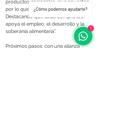
productos nacionales, que apuesten 
por lo que se produce en el país. 
¿Cómo podemos ayudarte?
Destacando que cada compra local 
apoya el empleo, el desarrollo y la 
1
soberanía alimentaria”.
Próximos pasos: con una alianza 
estratégica junto a San Francisco, 
nuestro distribuidor exclusivo , 
UYTUNA
 busca: Consolidar la línea 
de pouches, incorporar nuevos 
sabores y frascos de vidrio, seguir 
innovando en la industria alimentaria 
Uruguaya y liderar el mercado 
Uruguayo. Y con la estrategia clara 
de seguir expandiéndose a nuevos 
mercados de Latinoamérica y 
Europa. 
UYTUNA
 (
Galmiden S.A.
) renueva la 