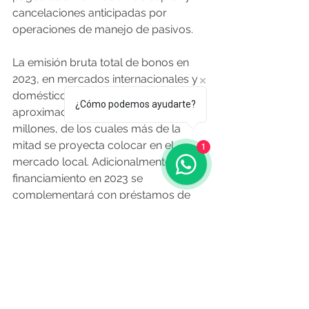
cancelaciones anticipadas por 
operaciones de manejo de pasivos.
La emisión bruta total de bonos en 
2023, en mercados internacionales y 
doméstico, se estima en 
¿Cómo podemos ayudarte?
aproximadamente US$ 4.285 
millones, de los cuales más de la 
mitad se proyecta colocar en el 
1
mercado local. Adicionalmente, el 
financiamiento en 2023 se 
complementará con préstamos de 
organismos multilaterales de crédito 
que se estiman alcanzarían los US$ 
450 millones.
En los primeros seis meses del año 
en curso, el Gobierno llevaba 