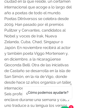
ciudad en la que reside, un certamen 
internacional que acoge a lo largo del 
año a poetas de todo el mundo. 
Poetas Di(n)versos se celebra desde 
2009. Han pasado por él premios 
Pulitzer y Cervantes, candidatos al 
Nobel y voces de Irak, Nueva 
Zelanda, Cuba, Chad, Singapur o 
Japón. En noviembre recibirá al actor 
y también poeta Viggo Mortensen y, 
en diciembre, a la nicaragüense 
Gioconda Belli. Otra de las iniciativas 
de Castaño se desarrolla en la isla de 
San Simón, en la ría de Vigo, donde 
desde hace 12 años organiza un taller 
internacional de traducción poética. 
¿Cómo podemos ayudarte?
Seis profesionales conviven en este 
enclave durante una semana y cada 
uno traduce a su lengua los versos 
1