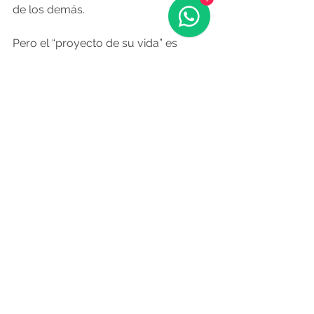
de los demás.
Pero el “proyecto de su vida” es 
Residencia Literaria 1863, una casa de 
poetas que abrió en febrero de 2019 
en un piso del siglo XIX de A Coruña. 
En su compra y remodelación invirtió 
todos sus ahorros y se echó a los 
hombros una hipoteca que deberá 
pagar hasta su jubilación. No 
encontró ayudas públicas ni 
privadas, y pasó graves apuros 
económicos, en parte porque tuvo 
que cerrar por la pandemia. La 
iniciativa la tuvo tan absorbida que 
pasaron ocho años entre Materia y su 
poemario anterior. Ahora la residencia 
está muy viva. Suscribe convenios 
con entidades extranjeras que 