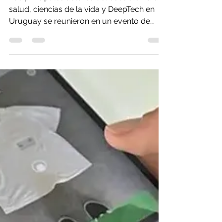
inversores como Sergio
Fogel
Los principales actores del ecosistema de
salud, ciencias de la vida y DeepTech en
Uruguay se reunieron en un evento de
Cubo para compartir tendencias, explorar
oportunidades de inversión y generar
conexiones La innovación está cambiando
profundamente la forma en que se
diagnostican enfermedades, se desarrollan
tratamientos y se gestionan los sistemas
sanitarios. El crecimiento de startups
uruguayas como TellApp, Nanoprox, Yeda,
Kinzbio y Eolo Pharma es una muestra de
ello y