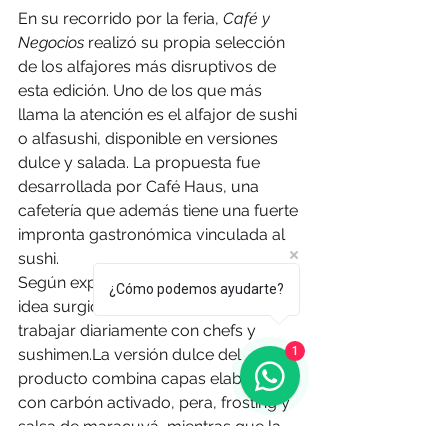
En su recorrido por la feria, 
Café y 
Negocios
 realizó su propia selección 
de los alfajores más disruptivos de 
esta edición. Uno de los que más 
llama la atención es el alfajor de sushi 
o alfasushi, disponible en versiones 
dulce y salada. La propuesta fue 
desarrollada por Café Haus, una 
cafetería que además tiene una fuerte 
impronta gastronómica vinculada al 
sushi.
Según explicaron sus creadores, la 
¿Cómo podemos ayudarte?
idea surgió de forma natural al 
trabajar diariamente con chefs y 
1
sushimen.La
 versión dulce del 
producto combina capas elaboradas 
con carbón activado, pera, frosting y 
salsa de maracuyá, mientras que la 