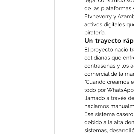
legal construido so
de las plataformas y
Etvheverry y Azamb
activos digitales q
piratería.
Un trayecto ráp
El proyecto nació tr
cotidianas que enfr
contraseñas y los ac
comercial de la man
"Cuando creamos el
todo por WhatsApp.
llamado a través d
hacíamos manualmen
Ese sistema casero 
debido a la alta de
sistemas, desarrolló