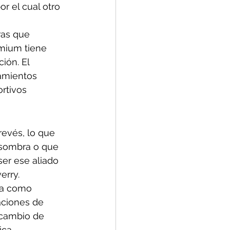
r el cual otro 
ras que 
emium tiene 
ión. El 
amientos 
rtivos 
evés, lo que 
sombra o que 
ser ese aliado 
erry.
na como 
aciones de 
ercambio de 
ca. 