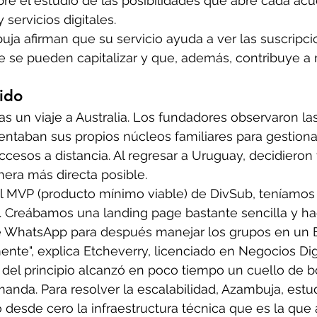
bre el estudio de las posibilidades que abre cada ac
 servicios digitales. 
uja afirman que su servicio ayuda a ver las suscripc
ue se pueden capitalizar y que, además, contribuye a r
ido
as un viaje a Australia. Los fundadores observaron las
entaban sus propios núcleos familiares para gestionar
cesos a distancia. Al regresar a Uruguay, decidieron v
era más directa posible. 
 MVP (producto mínimo viable) de DivSub, teníamos 
 Creábamos una landing page bastante sencilla y ha
e WhatsApp para después manejar los grupos en un Ex
te", explica Etcheverry, licenciado en Negocios Digi
del principio alcanzó en poco tiempo un cuello de bot
manda. Para resolver la escalabilidad, Azambuja, estu
 desde cero la infraestructura técnica que es la que a