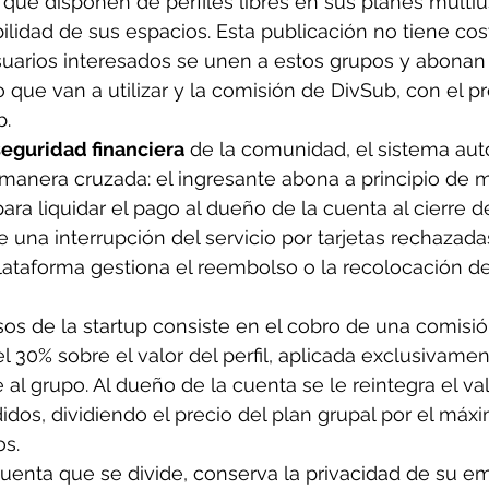
ue disponen de perfiles libres en sus planes multiu
ilidad de sus espacios. Esta publicación no tiene cost
usuarios interesados se unen a estos grupos y abona
o que van a utilizar y la comisión de DivSub, con el pre
b.
seguridad financiera
 de la comunidad, el sistema aut
 manera cruzada: el ingresante abona a principio de 
ara liquidar el pago al dueño de la cuenta al cierre d
e una interrupción del servicio por tarjetas rechazada
lataforma gestiona el reembolso o la recolocación de
os de la startup consiste en el cobro de una comisión
30% sobre el valor del perfil, aplicada exclusivament
al grupo. Al dueño de la cuenta se le reintegra el val
idos, dividiendo el precio del plan grupal por el máx
s. 
a cuenta que se divide, conserva la privacidad de su em