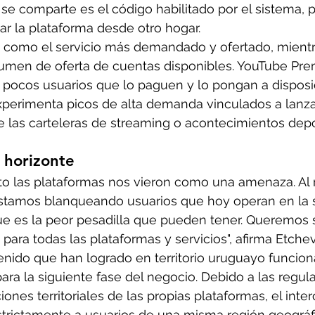
se comparte es el código habilitado por el sistema, po
zar la plataforma desde otro hogar.
e como el servicio más demandado y ofertado, mient
olumen de oferta de cuentas disponibles. YouTube Pr
pocos usuarios que lo paguen y lo pongan a disposic
perimenta picos de alta demanda vinculados a lanz
 las carteleras de streaming o acontecimientos depo
 horizonte
 las plataformas nos vieron como una amenaza. Al r
stamos blanqueando usuarios que hoy operan en la 
 que es la peor pesadilla que pueden tener. Queremos 
 para todas las plataformas y servicios", afirma Etchev
enido que han logrado en territorio uruguayo funcio
para la siguiente fase del negocio. Debido a las regul
cciones territoriales de las propias plataformas, el int
strictamente a usuarios de una misma región geográfi