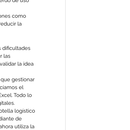
uerdo de uso 
iones como 
educir la 
 dificultades 
 las 
alidar la idea 
que gestionar 
cíamos el 
cel. Todo lo 
tales.
ella logístico 
diante de 
hora utiliza la 