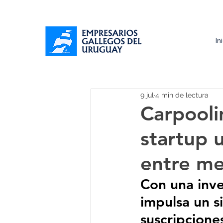
In
9 jul
4 min de lectura
Carpooli
startup 
entre me
Con una inve
impulsa un s
suscripciones