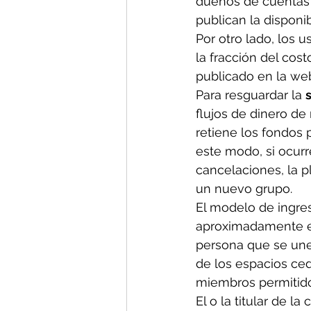
dueños de cuentas q
publican la disponib
Por otro lado, los 
la fracción del cost
publicado en la we
Para resguardar la 
flujos de dinero de
retiene los fondos p
este modo, si ocurr
cancelaciones, la p
un nuevo grupo.
El modelo de ingres
aproximadamente el 
persona que se une 
de los espacios ced
miembros permitido
El o la titular de l