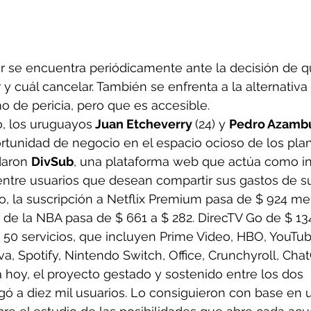
r se encuentra periódicamente ante la decisión de qu
 y cuál cancelar. También se enfrenta a la alternativa d
 de pericia, pero que es accesible. 
o, los uruguayos
 Juan Etcheverry 
(24) y 
Pedro Azamb
tunidad de negocio en el espacio ocioso de los plan
daron 
DivSub
, una plataforma web que actúa como in
ntre usuarios que desean compartir sus gastos de su
o, la suscripción a Netflix Premium pasa de $ 924 me
 de la NBA pasa de $ 661 a $ 282. DirecTV Go de $ 134
 50 servicios, que incluyen Prime Video, HBO, YouTub
, Spotify, Nintendo Switch, Office, Crunchyroll, Cha
hoy, el proyecto gestado y sostenido entre los dos 
ó a diez mil usuarios. Lo consiguieron con base en 