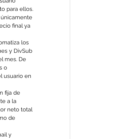
suario 
o para ellos. 
n únicamente 
cio final ya 
omatiza los 
mes y DivSub 
el mes. De 
s o 
l usuario en 
 fija de 
e a la 
or neto total 
imo de 
ail y 