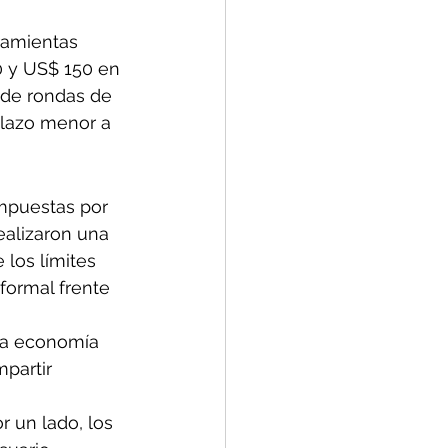
ramientas 
0 y US$ 150 en 
 de rondas de 
plazo menor a 
impuestas por 
ealizaron una 
 los límites 
formal frente 
 la economía 
partir 
r un lado, los 