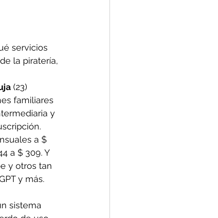
é servicios 
e la piratería, 
uja
 (23) 
es familiares 
termediaria y 
scripción.
nsuales a $ 
4 a $ 309. Y 
e y otros tan 
tGPT y más.
un sistema 