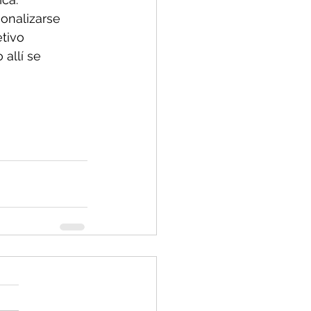
onalizarse 
tivo 
allí se 