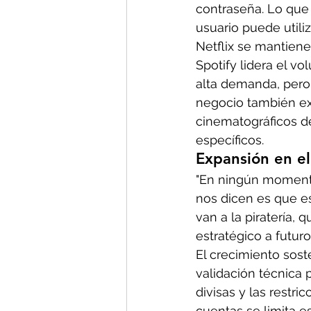
contraseña. Lo que 
usuario puede utili
Netflix se mantien
Spotify lidera el v
alta demanda, pero 
negocio también ex
cinematográficos de
específicos. 
Expansión en el
"En ningún momento
nos dicen es que e
van a la piratería,
estratégico a futuro
El crecimiento sost
validación técnica 
divisas y las restri
cuentas se limita e