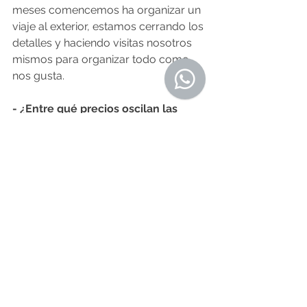
meses comencemos ha organizar un 
viaje al exterior, estamos cerrando los 
detalles y haciendo visitas nosotros 
mismos para organizar todo como 
nos gusta.
- ¿Entre qué precios oscilan las 
excursiones?
- Actualmente la mayoría de los 
precios oscilan entre los 2.800 y 
3.300 pesos dependiendo de la 
bodega que visitamos, el precio 
siempre incluye los traslados, la visita 
en la bodega y el almuerzo maridado 
con los vinos. En algunas 
oportunidades los precios pueden 
ser mayores si incluimos otros 
servicios como noche de alojamiento 
o bodegas que ofrecen otro tipo de 