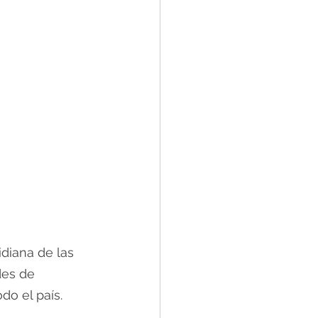
idiana de las 
des de 
do el país.