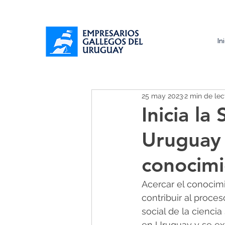
In
25 may 2023
2 min de lec
Inicia la
Uruguay 
conocimi
Acercar el conocimi
contribuir al proce
social de la cienci
en Uruguay y se ex