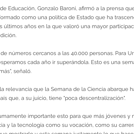
l de Educación, Gonzalo Baroni, afirmó a la prensa que
nformado como una política de Estado que ha trascen
s últimos años en la que valoró una mayor participac
dición.
de números cercanos a las 40.000 personas. Para U
 esperamos cada año ir superándola. Esto es una sem
ás", señaló. 
la relevancia que la Semana de la Ciencia abarque h
ís que, a su juicio, tiene "poca descentralización". 
sumamente importante esto para que más jóvenes y 
ia y la tecnología como su vocación, como su carrera
que mostrarlo y esta semana justamente lo que hace 