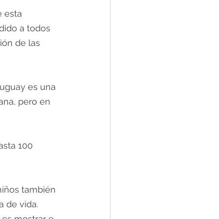
 esta 
dido a todos 
ión de las 
ruguay es una 
ana, pero en 
asta 100 
niños también 
 de vida. 
es mostrar e 