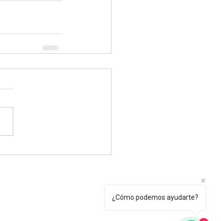
Tel.: +(598) 099 922 166
¿Cómo podemos ayudarte?
secretaria@egu.org.uy
erroso 2010, Montevideo, Uruguay