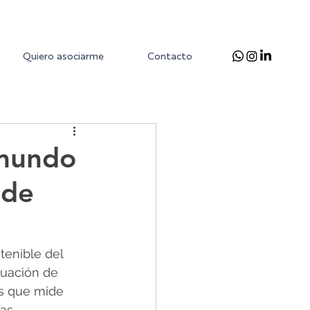
Quiero asociarme
Contacto
 mundo
 de
tenible del 
luación de 
os que mide 
as.