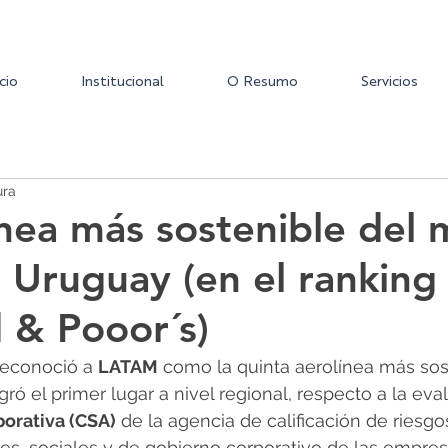
icio
Institucional
O Resumo
Servicios
ura
ínea más sostenible del
 Uruguay (en el ranking
 & Pooor´s)
reconoció a 
LATAM
 como la quinta aerolínea más sos
ró el primer lugar a nivel regional, respecto a la eva
porativa (CSA)
 de la agencia de calificación de riesg
es, sociales y de gobierno corporativo de las empres