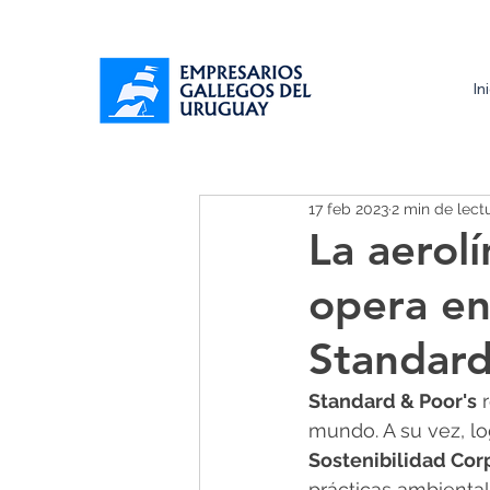
In
17 feb 2023
2 min de lect
La aerol
opera en
Standard
Standard & Poor's
 
mundo. A su vez, log
Sostenibilidad Cor
prácticas ambiental